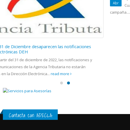
Abr
Cuándo y cómo se presenta, principales fec
campaña......
read more
ficaciones
ficaciones y
 estarán
Contacta con ADECLA