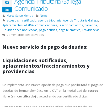
Agencia Tributaria Gallega –
03
Comunicado
Ene
Marta Salso Mencia
News
acceso sin certificado
,
agencia tributaria
,
Agencia Tributaria Gallega
,
Aplazamientos
,
ATRIGA
,
comunicaciones
,
Fraccionamientos
,
hacienda
,
Liquidaciones notificadas
,
pago deudas
,
pago telemático
,
Providencias
en
Comentarios desactivados
Agencia
Tributaria
Nuevo servicio de pago de deudas:
Gallega
–
Comunicado
Liquidaciones notificadas,
aplazamientos/fraccionamientos y
providencias
Se implementa una nueva opción de pago que posibilitará el pago de
deudas de forma telemática en la OVT en la modalidad de
acceso
libre (sin certificado)
o accediendo con certificado digital.
Con este nuevo servicio, se pueden efectuar los pagos de los