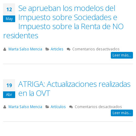
gestión
Se aprueban los modelos del
12
de
Impuesto sobre Sociedades e
los
May
Tributos
Impuesto sobre la Renta de NO
Ampliac
residentes
de
Supues
y
en
Marta Salso Mencia
Articles
Comentarios desactivados
de
Se
Leer más...
Sujetos
aprueba
Colabo
los
modelos
del
ATRIGA: Actualizaciones realizadas
19
Impuest
en la OVT
sobre
Abr
Sociedad
e
en
Marta Salso Mencia
Artículos
Comentarios desactivados
Impuest
ATRIGA:
Leer más...
sobre
Actualiz
la
realiza
Renta
en
de