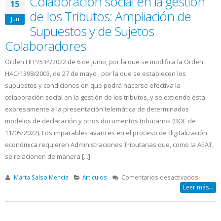
Colaboración social en la gestión
15
vacacio
de los Tributos: Ampliación de
disfrut
Jun
que
Supuestos y de Sujetos
no
Colaboradores
te
corresp
Orden HFP/534/2022 de 6 de junio, por la que se modifica la Orden
HAC/1398/2003, de 27 de mayo , por la que se establecen los
supuestos y condiciones en que podrá hacerse efectiva la
colaboración social en la gestión de los tributos, y se extiende ésta
expresamente a la presentación telemática de determinados
modelos de declaración y otros documentos tributarios (BOE de
11/05/2022). Los imparables avances en el proceso de digitalización
económica requieren Administraciones Tributarias que, como la AEAT,
se relacionen de manera [...]
en
Marta Salso Mencia
Artículos
Comentarios desactivados
Colabor
Leer más...
social
en
la