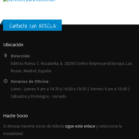
Contacta con ADECLA
Ubicación
Dirección:
Edificio Roma, C. Rozabella, 8, 28290 Centro Empresarial Europa, Las
Rozas, Madrid, España
Horarios de Oficina:
Lunes - Jueves 9 am a 14:30 y 16:00 a 18:30 | Viernes 9 am a 15:00 |
Sábados y Domingos - cerrado
Hazte Socio
Si deseas hacerte socio de Adecla
sigue este enlace
y selecciona la
modalidad.