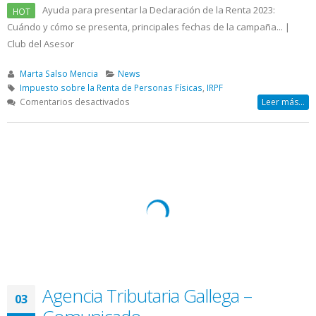
Ayuda para presentar la Declaración de la Renta 2023:
HOT
Cuándo y cómo se presenta, principales fechas de la campaña... |
Club del Asesor
Marta Salso Mencia
News
Impuesto sobre la Renta de Personas Físicas
,
IRPF
en
Comentarios desactivados
Leer más...
Cómo
presentar
la
Declaración
Renta
2023
Agencia Tributaria Gallega –
03