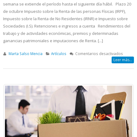
semana se extiende el período hasta el siguiente día hábil. Plazo 20
de octubre Impuesto sobre la Renta de las personas Físicas (IRPF),
Impuesto sobre la Renta de No Residentes (IRNR) e Impuesto sobre
Sociedades (I.S). Retenciones e ingresos a cuenta Rendimientos del
trabajo y de actividades económicas, premios y determinadas
ganancias patrimoniales e imputaciones de Renta. [...]
en
Marta Salso Mencia
Artículos
Comentarios desactivados
Calenda
Leer más...
Fiscal
–
Octubr
2022