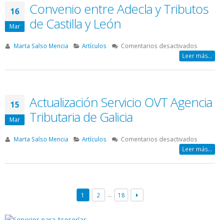
la
Convenio entre Adecla y Tributos
NO
16
OVT
resident
de Castilla y León
Mar
en
Marta Salso Mencia
Artículos
Comentarios desactivados
Conven
Leer más...
entre
Adecla
y
Tributo
Actualización Servicio OVT Agencia
15
de
Tributaria de Galicia
Castilla
Mar
y
León
en
Marta Salso Mencia
Artículos
Comentarios desactivados
Actualiz
Leer más...
Servicio
OVT
Agencia
Tributar
…
1
2
18
de
Galicia