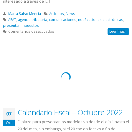
interesado a través de [...]
Marta Salso Mencia
Artículos
,
News
AEAT
,
agencia tributaria
,
comunicaciones
,
notificaciones electrónicas
,
presentar impuestos
en
Comentarios desactivados
Leer más...
El
31
de
Diciembre
desaparecen
las
notificaciones
electrónicas
DEH
Calendario Fiscal – Octubre 2022
07
El plazo para presentar los modelos va desde el día 1 hasta el
Oct
20 del mes, sin embargo, si el 20 cae en festivo o fin de