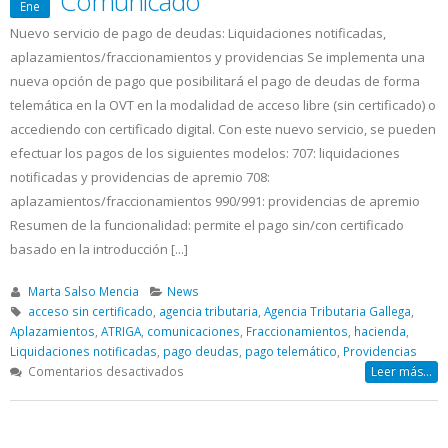
Comunicado
Ene
Nuevo servicio de pago de deudas: Liquidaciones notificadas,
aplazamientos/fraccionamientos y providencias Se implementa una
nueva opción de pago que posibilitará el pago de deudas de forma
telemática en la OVT en la modalidad de acceso libre (sin certificado) o
accediendo con certificado digital. Con este nuevo servicio, se pueden
efectuar los pagos de los siguientes modelos: 707: liquidaciones
notificadas y providencias de apremio 708:
aplazamientos/fraccionamientos 990/991: providencias de apremio
Resumen de la funcionalidad: permite el pago sin/con certificado
basado en la introducción [...]
Marta Salso Mencia
News
acceso sin certificado
,
agencia tributaria
,
Agencia Tributaria Gallega
,
Aplazamientos
,
ATRIGA
,
comunicaciones
,
Fraccionamientos
,
hacienda
,
Liquidaciones notificadas
,
pago deudas
,
pago telemático
,
Providencias
en
Comentarios desactivados
Leer más...
Agencia
Tributaria
Gallega