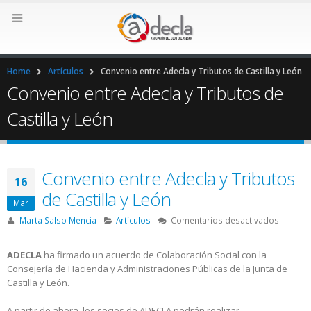
Home
Artículos
Convenio entre Adecla y Tributos de Castilla y León
Convenio entre Adecla y Tributos de
Castilla y León
Convenio entre Adecla y Tributos
16
de Castilla y León
Mar
en
Marta Salso Mencia
Artículos
Comentarios desactivados
Conven
entre
ADECLA
ha firmado un acuerdo de Colaboración Social con la
Adecla
Consejería de Hacienda y Administraciones Públicas de la Junta de
y
Castilla y León.
Tributo
de
A partir de ahora, los socios de ADECLA podrán realizar