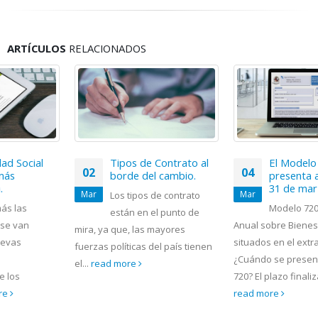
ARTÍCULOS
RELACIONADOS
Tipos de Contrato al
El Modelo 720 se
02
04
borde del cambio.
presenta antes del día
31 de marzo.
Mar
Mar
Los tipos de contrato
Modelo 720, Declaración
están en el punto de
Anual sobre Bienes y Derechos
mira, ya que, las mayores
situados en el extranjero.
fuerzas políticas del país tienen
¿Cuándo se presenta el Modelo
el...
read more
720? El plazo finaliza...
read more