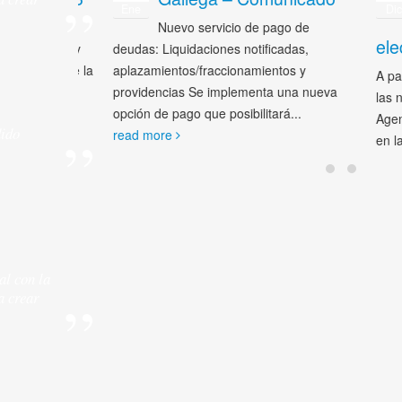
Ene
Dic
la
Nuevo servicio de pago de
electr
: Cuándo y
deudas: Liquidaciones notificadas,
fechas de la
aplazamientos/fraccionamientos y
A partir 
providencias Se implementa una nueva
las notif
opción de pago que posibilitará...
Agencia T
dido
read more
en la Dir
al con la
ra
crear