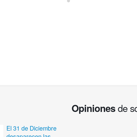
Ser colaborador social. Firma en nombre de terceros
Opiniones
de s
El 31 de Diciembre
Calendario Fiscal 
07
desaparecen las
Octubre 2022