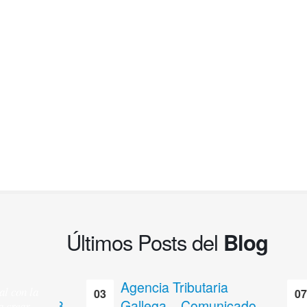
Últimos Posts del
Blog
la
Agencia Tributaria
al con la
03
07
ta 2023
Gallega – Comunicado
ra
crear