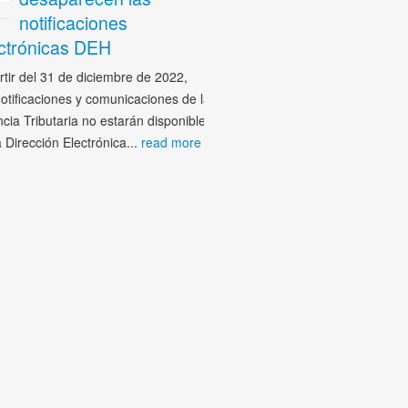
Oct
notificaciones
El plazo para presentar l
ónicas DEH
modelos va desde el día 1 hasta e
mes, sin embargo, si el...
read m
del 31 de diciembre de 2022,
icaciones y comunicaciones de la
ributaria no estarán disponibles
ección Electrónica...
read more