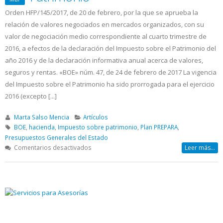
Orden HFP/145/2017, de 20 de febrero, por la que se aprueba la
relación de valores negociados en mercados organizados, con su
valor de negociación medio correspondiente al cuarto trimestre de
2016, a efectos de la declaración del Impuesto sobre el Patrimonio del
año 2016 y de la declaración informativa anual acerca de valores,
seguros y rentas. «BOE» núm. 47, de 24 de febrero de 2017 La vigencia
del Impuesto sobre el Patrimonio ha sido prorrogada para el ejercicio
2016 (excepto [...]
Marta Salso Mencia
Artículos
BOE
,
hacienda
,
Impuesto sobre patrimonio
,
Plan PREPARA
,
Presupuestos Generales del Estado
en
Comentarios desactivados
Leer más...
Cambios
en
el
Impuesto
sobre
el
Patrimonio