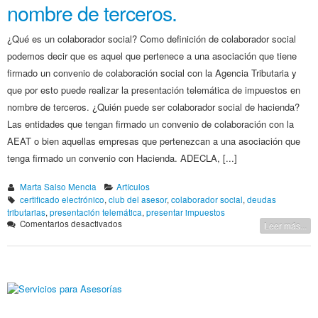
nombre de terceros.
¿Qué es un colaborador social? Como definición de colaborador social
podemos decir que es aquel que pertenece a una asociación que tiene
firmado un convenio de colaboración social con la Agencia Tributaria y
que por esto puede realizar la presentación telemática de impuestos en
nombre de terceros. ¿Quién puede ser colaborador social de hacienda?
Las entidades que tengan firmado un convenio de colaboración con la
AEAT o bien aquellas empresas que pertenezcan a una asociación que
tenga firmado un convenio con Hacienda. ADECLA, [...]
Marta Salso Mencia
Artículos
certificado electrónico
,
club del asesor
,
colaborador social
,
deudas
tributarias
,
presentación telemática
,
presentar impuestos
en
Comentarios desactivados
Leer más...
Hazte
colaborador
social
para
presentar
documentos
en
nombre