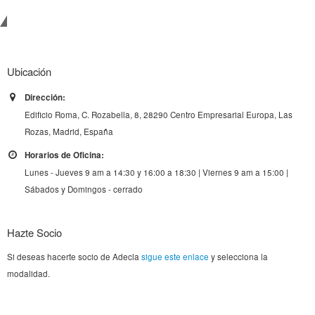
de
terceros.
Contacta con ADECLA
Ubicación
Dirección:
Edificio Roma, C. Rozabella, 8, 28290 Centro Empresarial Europa, Las
Rozas, Madrid, España
Horarios de Oficina:
Lunes - Jueves 9 am a 14:30 y 16:00 a 18:30 | Viernes 9 am a 15:00 |
Sábados y Domingos - cerrado
Hazte Socio
Si deseas hacerte socio de Adecla
sigue este enlace
y selecciona la
modalidad.