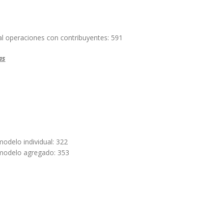
al operaciones con contribuyentes: 591
as
odelo individual: 322
modelo agregado: 353