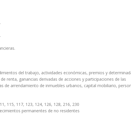
de
2021
.
.
ncieras.
dimientos del trabajo, actividades económicas, premios y determinad
de renta, ganancias derivadas de acciones y participaciones de las
ntas de arrendamiento de inmuebles urbanos, capital mobiliario, perso
11, 115, 117, 123, 124, 126, 128, 216, 230
lecimientos permanentes de no residentes