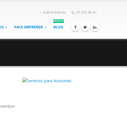
Sobre Adecla
91 252 45 41
NUEVO
OS
PACK EMPRENDE
BLOG
iciembre: