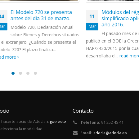
l Modelo 720 se presenta
Módulos del régimen
11
ntes del día 31 de marzo.
simplificado aplicable
año 2016.
Mar
odelo 720, Declaración Anual
El pasado mes de novie
obre Bienes y Derechos situados
publicó en el BOE la Orden
tranjero. ¿Cuándo se presenta el
HAP/2430/2015 por la cual se
0? El plazo finaliza...
desarrollaba el...
read more
re
ocio
Contacto
 hacerte socio de Adecla
sigue este
Teléfono:
91 252 45 41
elecciona la modalidad.
Email:
adecla@adecla.es