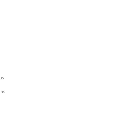
as
nas