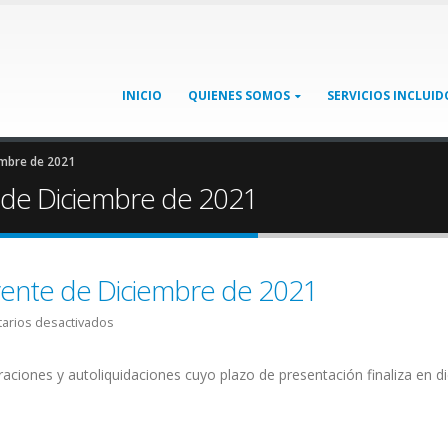
INICIO
QUIENES SOMOS
SERVICIOS INCLUID
embre de 2021
 de Diciembre de 2021
yente de Diciembre de 2021
en
arios desactivados
Calendario
del
raciones y autoliquidaciones cuyo plazo de presentación finaliza en d
Contribuyente
de
Diciembre